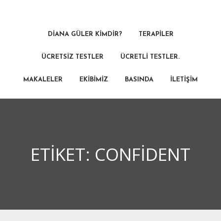
DIANA GÜLER KIMDIR?
TERAPILER
ÜCRETSIZ TESTLER
ÜCRETLI TESTLER.
MAKALELER
EKIBIMIZ
BASINDA
İLETIŞIM
ETIKET:
CONFIDENT