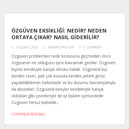
ÖZGÜVEN EKSIKLIĞI: NEDIR? NEDEN
ORTAYA ÇIKAR? NASIL GIDERILIR?
13 ŞUBAT 2025
ADMINISTRATOR
0 COMMENT
Özgüven problemleri nedir konusuna geçmeden önce
özgüvenin ne olduğunu iyice kavramak gerekir. Özgüven,
kişinin kendisiyle barışık olması halidir. Özgüvenli kişi
kendini sever, pek çok konuda kendini yeterli görür,
yapabildiklerinin farkındadır ve bu durumu davranışlarıyla
da destekler. Özgüvenli bireyler kendileriyle barışık
oldukları gibi çevreleriyle de iyi ilişkiler içerisindedir.
Özgüven henüz bebeklik...
CONTINUE READING