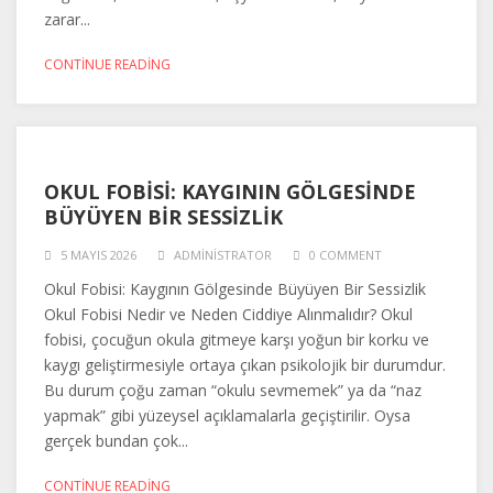
zarar...
CONTINUE READING
OKUL FOBISI: KAYGININ GÖLGESINDE
BÜYÜYEN BIR SESSIZLIK
5 MAYIS 2026
ADMINISTRATOR
0 COMMENT
Okul Fobisi: Kaygının Gölgesinde Büyüyen Bir Sessizlik
Okul Fobisi Nedir ve Neden Ciddiye Alınmalıdır? Okul
fobisi, çocuğun okula gitmeye karşı yoğun bir korku ve
kaygı geliştirmesiyle ortaya çıkan psikolojik bir durumdur.
Bu durum çoğu zaman “okulu sevmemek” ya da “naz
yapmak” gibi yüzeysel açıklamalarla geçiştirilir. Oysa
gerçek bundan çok...
CONTINUE READING