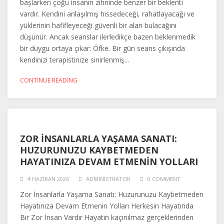
başlarken çoğu insanın zihninde benzer bir beklenti
vardır. Kendini anlaşılmış hissedeceği, rahatlayacağı ve
yüklerinin hafifleyeceği güvenli bir alan bulacağını
düşünür. Ancak seanslar ilerledikçe bazen beklenmedik
bir duygu ortaya çıkar: Öfke. Bir gün seans çıkışında
kendinizi terapistinize sinirlenmiş...
CONTINUE READING
ZOR İNSANLARLA YAŞAMA SANATI:
HUZURUNUZU KAYBETMEDEN
HAYATINIZA DEVAM ETMENIN YOLLARI
4 HAZIRAN 2026
ADMINISTRATOR
0 COMMENT
Zor İnsanlarla Yaşama Sanatı: Huzurunuzu Kaybetmeden
Hayatınıza Devam Etmenin Yolları Herkesin Hayatında
Bir Zor İnsan Vardır Hayatın kaçınılmaz gerçeklerinden