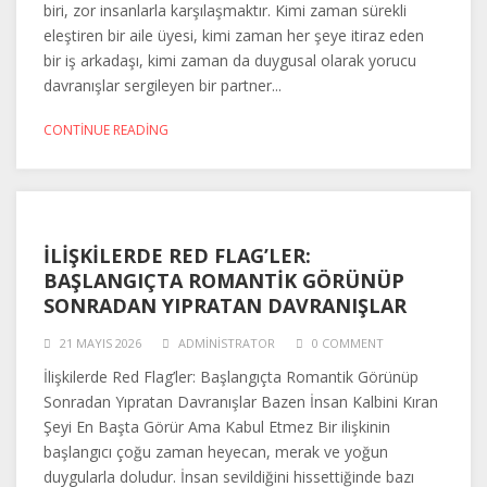
biri, zor insanlarla karşılaşmaktır. Kimi zaman sürekli
eleştiren bir aile üyesi, kimi zaman her şeye itiraz eden
bir iş arkadaşı, kimi zaman da duygusal olarak yorucu
davranışlar sergileyen bir partner...
CONTINUE READING
İLIŞKILERDE RED FLAG’LER:
BAŞLANGIÇTA ROMANTIK GÖRÜNÜP
SONRADAN YIPRATAN DAVRANIŞLAR
21 MAYIS 2026
ADMINISTRATOR
0 COMMENT
İlişkilerde Red Flag’ler: Başlangıçta Romantik Görünüp
Sonradan Yıpratan Davranışlar Bazen İnsan Kalbini Kıran
Şeyi En Başta Görür Ama Kabul Etmez Bir ilişkinin
başlangıcı çoğu zaman heyecan, merak ve yoğun
duygularla doludur. İnsan sevildiğini hissettiğinde bazı