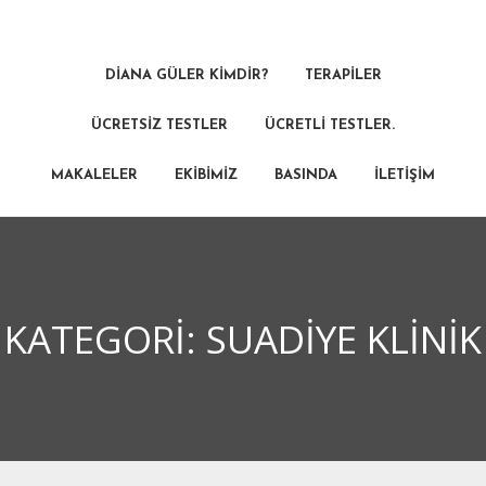
DIANA GÜLER KIMDIR?
TERAPILER
ÜCRETSIZ TESTLER
ÜCRETLI TESTLER.
MAKALELER
EKIBIMIZ
BASINDA
İLETIŞIM
KATEGORI:
SUADIYE KLINIK