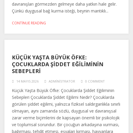
davranışları görmezden gelmeye daha yatkın hale gelir.
Çünkü duygusal bağ kurma isteği, beynin mantıklı...
CONTINUE READING
KÜÇÜK YAŞTA BÜYÜK ÖFKE:
ÇOCUKLARDA ŞIDDET EĞILIMININ
SEBEPLERI
14 MAYIS 2026
ADMINISTRATOR
0 COMMENT
Küçük Yaşta Büyük Öfke: Çocuklarda Şiddet Eğiliminin
Sebepleri Çocuklarda Şiddet Eğilimi Nedir? Çocuklarda
görülen şiddet eğilimi, yalnızca fiziksel saldırganlıkla sınırlı
olmayan, aynı zamanda sözlü, duygusal ve davranışsal
zarar verme biçimlerini de kapsayan önemli bir psikolojik
ve toplumsal sorundur. Bir çocuğun arkadaşına vurması,
bağırması, tehdit etmesi, eşyaları kırması, hayvanlara