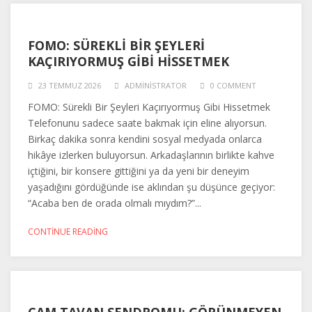
FOMO: SÜREKLI BIR ŞEYLERI
KAÇIRIYORMUŞ GIBI HISSETMEK
23 TEMMUZ 2026
ADMINISTRATOR
0 COMMENT
FOMO: Sürekli Bir Şeyleri Kaçırıyormuş Gibi Hissetmek
Telefonunu sadece saate bakmak için eline alıyorsun.
Birkaç dakika sonra kendini sosyal medyada onlarca
hikâye izlerken buluyorsun. Arkadaşlarının birlikte kahve
içtiğini, bir konsere gittiğini ya da yeni bir deneyim
yaşadığını gördüğünde ise aklından şu düşünce geçiyor:
“Acaba ben de orada olmalı mıydım?”...
CONTINUE READING
CAM TAVAN SENDROMU: GÖRÜNMEYEN