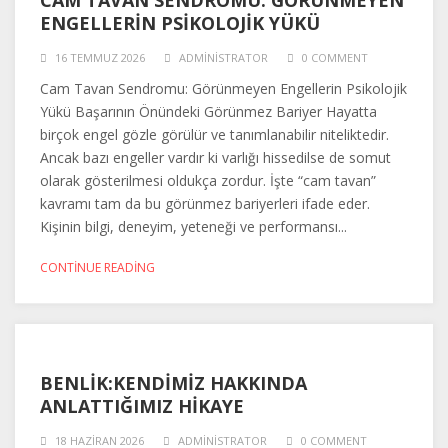
ENGELLERIN PSIKOLOJIK YÜKÜ
16 TEMMUZ 2026
ADMINISTRATOR
0 COMMENT
Cam Tavan Sendromu: Görünmeyen Engellerin Psikolojik
Yükü Başarının Önündeki Görünmez Bariyer Hayatta
birçok engel gözle görülür ve tanımlanabilir niteliktedir.
Ancak bazı engeller vardır ki varlığı hissedilse de somut
olarak gösterilmesi oldukça zordur. İşte “cam tavan”
kavramı tam da bu görünmez bariyerleri ifade eder.
Kişinin bilgi, deneyim, yeteneği ve performansı...
CONTINUE READING
BENLIK:KENDIMIZ HAKKINDA
ANLATTIĞIMIZ HIKAYE
18 HAZIRAN 2026
ADMINISTRATOR
0 COMMENT