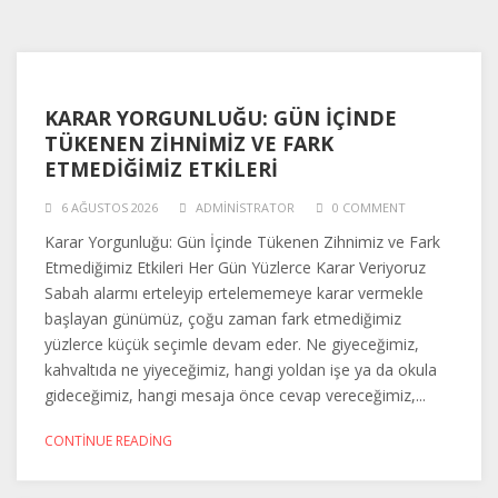
KARAR YORGUNLUĞU: GÜN İÇINDE
TÜKENEN ZIHNIMIZ VE FARK
ETMEDIĞIMIZ ETKILERI
6 AĞUSTOS 2026
ADMINISTRATOR
0 COMMENT
Karar Yorgunluğu: Gün İçinde Tükenen Zihnimiz ve Fark
Etmediğimiz Etkileri Her Gün Yüzlerce Karar Veriyoruz
Sabah alarmı erteleyip ertelememeye karar vermekle
başlayan günümüz, çoğu zaman fark etmediğimiz
yüzlerce küçük seçimle devam eder. Ne giyeceğimiz,
kahvaltıda ne yiyeceğimiz, hangi yoldan işe ya da okula
gideceğimiz, hangi mesaja önce cevap vereceğimiz,...
CONTINUE READING